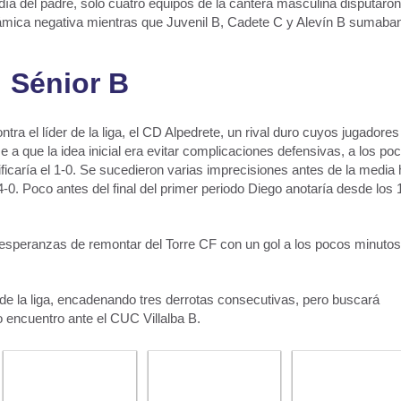
ía del padre, sólo cuatro equipos de la cantera masculina disputaron
námica negativa mientras que Juvenil B, Cadete C y Alevín B sumaban
Sénior B
ra el líder de la liga, el CD Alpedrete, un rival duro cuyos jugadores
 a que la idea inicial era evitar complicaciones defensivas, a los po
icaría el 1-0. Se sucedieron varias imprecisiones antes de la media 
-0. Poco antes del final del primer periodo Diego anotaría desde los 
s esperanzas de remontar del Torre CF con un gol a los pocos minuto
e la liga, encadenando tres derrotas consecutivas, pero buscará
 encuentro ante el CUC Villalba B.