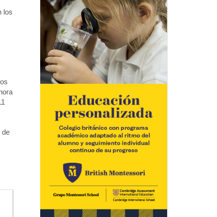
 los
cos
hora
11
s de