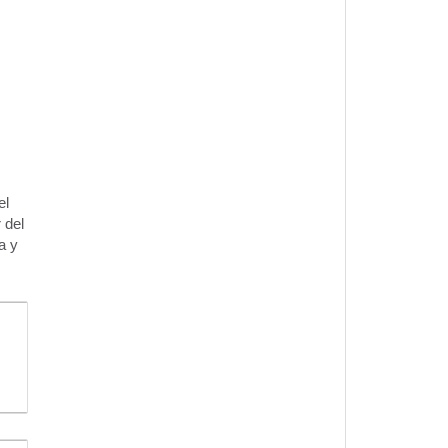
el
 del
a y