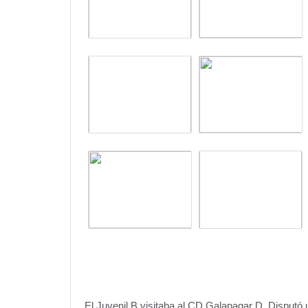
El Juvenil B visitaba al CD Galapagar D. Disputó u