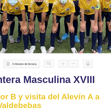
3 minutos de lectura
ntera Masculina XVIII
or B y visita del Alevín A a
Valdebebas