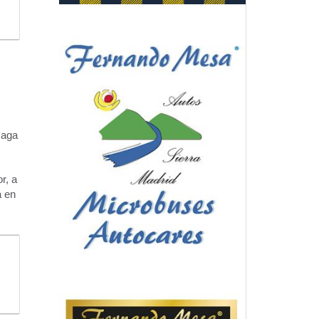
zaga
r, a
a en