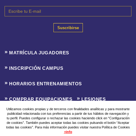
Suscribirse
MATRÍCULA JUGADORES
INSCRIPCIÓN CAMPUS
HORARIOS ENTRENAMIENTOS
COMPRAR EQUIPACIONES
LESIONES
Utilizamos cookies propias y de terceros con finalidades analíticas y para mostrarte
publicidad relacionada con tus preferencias a partir de tus hábitos de navegación y
CLASIFICACIONES
INSCRIPCIÓN LIGA F8
tu perfil. Puedes configurar o rechazar las cookies haciendo click en “Configuración
de cookies”. También puedes aceptar todas las cookies pulsando el botón “Aceptar
todas las cookies”. Para más información puedes visitar nuestra Política de Cookies
Aviso Legal
Política de Privacidad
Política de Cookies
+info