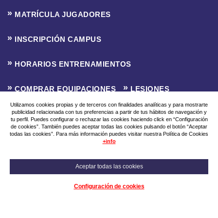
MATRÍCULA JUGADORES
INSCRIPCIÓN CAMPUS
HORARIOS ENTRENAMIENTOS
COMPRAR EQUIPACIONES
LESIONES
Utilizamos cookies propias y de terceros con finalidades analíticas y para mostrarte
publicidad relacionada con tus preferencias a partir de tus hábitos de navegación y
CLASIFICACIONES
INSCRIPCIÓN LIGA F8
tu perfil. Puedes configurar o rechazar las cookies haciendo click en “Configuración
de cookies”. También puedes aceptar todas las cookies pulsando el botón “Aceptar
todas las cookies”. Para más información puedes visitar nuestra Política de Cookies
Aviso Legal
Política de Privacidad
Política de Cookies
+info
Aceptar todas las cookies
© 2026
Configuración de cookies