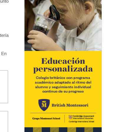
junto
tería
. En