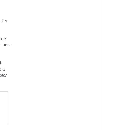
-2 y
 de
on una
l
e a
otar