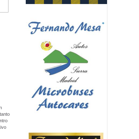
n
tanto
ntro
tivo