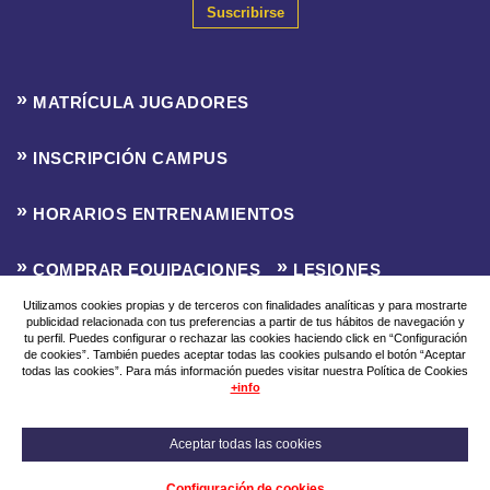
Suscribirse
MATRÍCULA JUGADORES
INSCRIPCIÓN CAMPUS
HORARIOS ENTRENAMIENTOS
COMPRAR EQUIPACIONES
LESIONES
Utilizamos cookies propias y de terceros con finalidades analíticas y para mostrarte
publicidad relacionada con tus preferencias a partir de tus hábitos de navegación y
CLASIFICACIONES
INSCRIPCIÓN LIGA F8
tu perfil. Puedes configurar o rechazar las cookies haciendo click en “Configuración
de cookies”. También puedes aceptar todas las cookies pulsando el botón “Aceptar
todas las cookies”. Para más información puedes visitar nuestra Política de Cookies
Aviso Legal
Política de Privacidad
Política de Cookies
+info
Aceptar todas las cookies
© 2026
Configuración de cookies